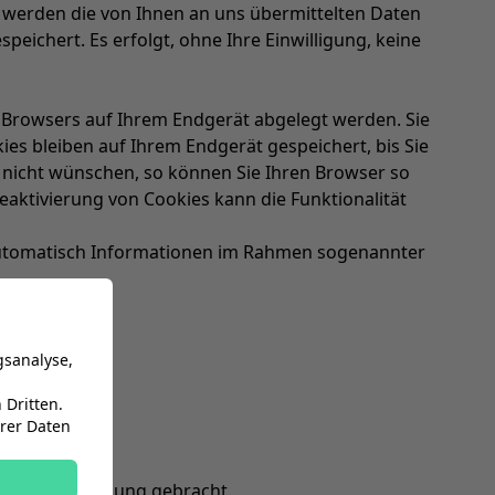
 werden die von Ihnen an uns übermittelten Daten
eichert. Es erfolgt, ohne Ihre Einwilligung, keine
s Browsers auf Ihrem Endgerät abgelegt werden. Sie
ies bleiben auf Ihrem Endgerät gespeichert, bis Sie
 nicht wünschen, so können Sie Ihren Browser so
 Deaktivierung von Cookies kann die Funktionalität
automatisch Informationen im Rahmen sogenannter
gsanalyse,
Dritten.
hrer Daten
en in Verbindung gebracht.