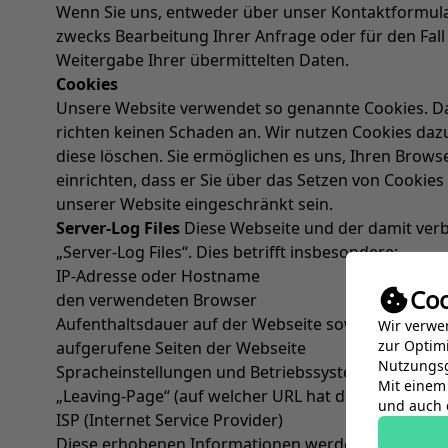
Wenn Sie uns, entweder über unser Kontaktformular
zwecks Bearbeitung Ihrer Anfrage oder für den Fall 
Weitergabe Ihrer übermittelten Daten.
Cookies
Unsere Website verwendet so genannte Cookies. Dabe
richten keinen Schaden an. Wir nutzen Cookies dazu
diese löschen. Sie ermöglichen es uns, Ihren Brow
einrichten, dass er Sie über das Setzen von Cookies 
unserer Website eingeschränkt sein.
Server-Log Files
Diese Webseite und der damit ver
„Server-Log Files“. Dies betrifft insbesondere:
IP-Adresse oder Hostname
Coo
den verwendeten Browser
Aufenthaltsdauer auf der Webseite sowie Datum un
Wir verwe
zur Optimi
aufgerufene Seiten der Webseite
Nutzungsg
Spracheinstellungen und Betriebssystem
Mit einem 
„Leaving-Page“ (auf welcher URL hat der Benutzer d
und auch d
ISP (Internet Service Provider)
Diese erhobenen Informationen werden nicht pers