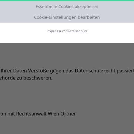
e von Bekanntwerden rechtswidriger Tätigkeiten, diese Dat
Essentielle Cookies akzeptieren
Cookie-Einstellungen bearbeiten
lche bei uns gespeichert sind grundsätzlich ein Recht auf:
Impressum
/
Datenschutz
hrer Daten Verstöße gegen das Datenschutzrecht passiert s
behörde zu beschweren.
:
ion mit Rechtsanwalt Wien Ortner