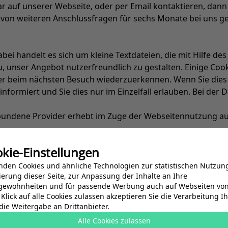
 auf unserer Webseite, oder per Email kontaktieren, dann
von weiteren Anschlussfragen für sechs Monate bei uns gesp
i handelt es sich um kleine Textdateien, die mit Hilfe de
, unser Angebot nutzerfreundlich zu gestalten. Einige Cook
ser beim nächsten Besuch wiederzuerkennen. Wenn Sie dies
informiert und Sie dies nur im Einzelfall erlauben. Bei der
bundene Provider erhebt im Zuge der Webseitennutzung 
kie-Einstellungen
d Uhrzeit
nden Cookies und ähnliche Technologien zur statistischen Nutzun
erung dieser Seite, zur Anpassung der Inhalte an Ihre
ewohnheiten und für passende Werbung auch auf Webseiten von 
Klick auf alle Cookies zulassen akzeptieren Sie die Verarbeitung I
ie Webseite verlassen)
ie Weitergabe an Drittanbieter.
Alle Cookies zulassen
onenbezogen verarbeitet oder mit personenbezogenen Dat