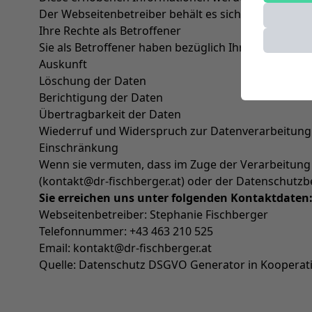
Der Webseitenbetreiber behält es sich vor, im Fall
Ihre Rechte als Betroffener
Sie als Betroffener haben bezüglich Ihrer Daten, we
Auskunft
Löschung der Daten
Berichtigung der Daten
Übertragbarkeit der Daten
Wiederruf und Widerspruch zur Datenverarbeitung
Einschränkung
Wenn sie vermuten, dass im Zuge der Verarbeitung I
(kontakt@dr-fischberger.at) oder der Datenschutz
Sie erreichen uns unter folgenden Kontaktdaten
Webseitenbetreiber: Stephanie Fischberger
Telefonnummer: +43 463 210 525
Email: kontakt@dr-fischberger.at
Quelle: Datenschutz DSGVO Generator in Kooperat